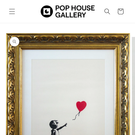
Vai
direttamente
Carrello
ai contenuti
Passa alle
informazioni
sul prodotto