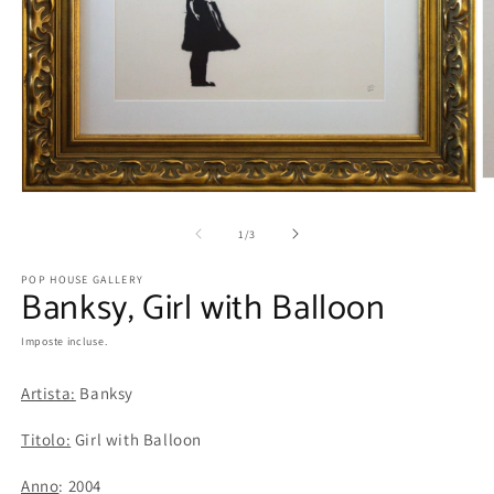
A
Apri
c
contenuti
m
multimediali
su
2
1
/
3
1
in
in
fi
POP HOUSE GALLERY
finestra
m
Banksy, Girl with Balloon
modale
Imposte incluse.
Artista:
Banksy
Titolo:
Girl with Balloon
Anno
: 2004